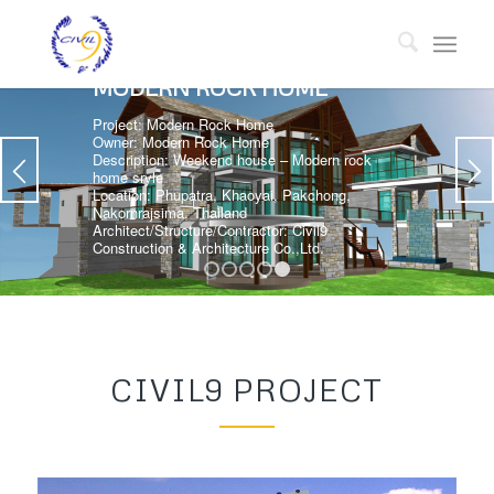
MODERN ROCK HOME
Project: Modern Rock Home
Owner: Modern Rock Home
Description: Weekend house – Modern rock
home sryle
Location: Phupatra, Khaoyai, Pakchong,
Nakornrajsima, Thailand
Architect/Structure/Contractor: Civil9
Construction & Architecture Co.,Ltd.
1
2
3
4
5
CIVIL9 PROJECT