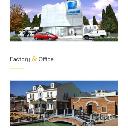
&
Factory
Office