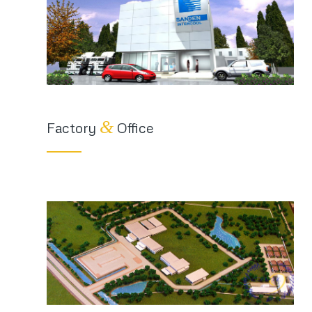
&
Factory
Office