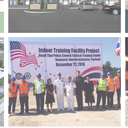
Project 14 – Bangchak khonkaen