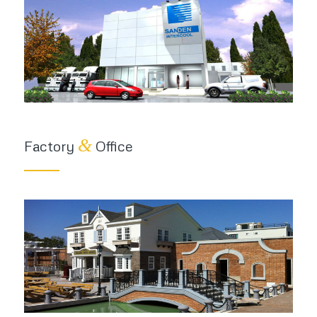
&
Factory
Office