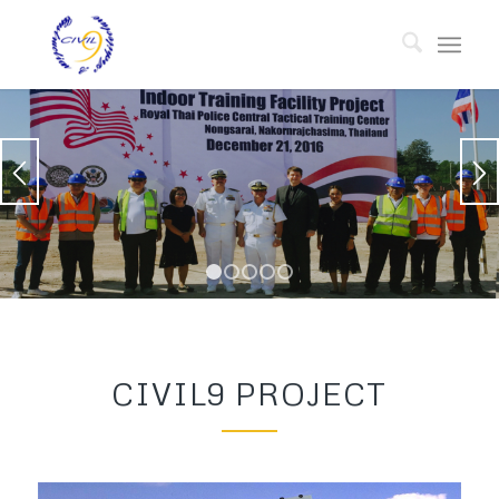
1
2
3
4
5
CIVIL9 PROJECT