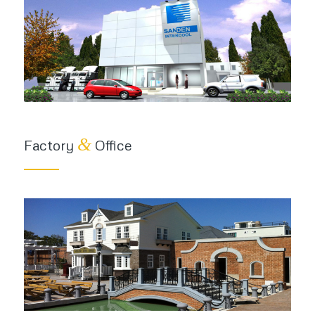
&
Factory
Office