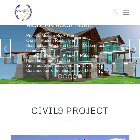
MODERN ROCK HOME
Project: Modern Rock Home
Owner: Modern Rock Home
Description: Weekend house – Modern rock
home sryle
Location: Phupatra, Khaoyai, Pakchong,
Nakornrajsima, Thailand
Architect/Structure/Contractor: Civil9
Construction & Architecture Co.,Ltd.
1
2
3
4
5
CIVIL9 PROJECT