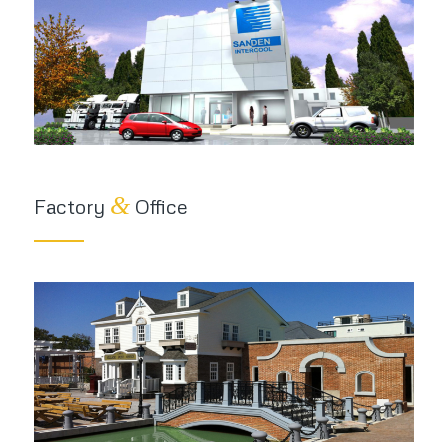
&
Factory
Office