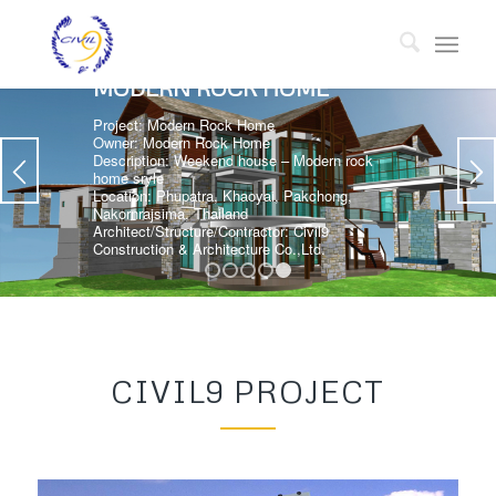
MODERN ROCK HOME
Project: Modern Rock Home
Owner: Modern Rock Home
Description: Weekend house – Modern rock
home sryle
Location: Phupatra, Khaoyai, Pakchong,
Nakornrajsima, Thailand
Architect/Structure/Contractor: Civil9
Construction & Architecture Co.,Ltd.
1
2
3
4
5
CIVIL9 PROJECT