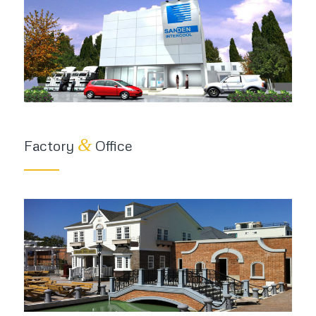
&
Factory
Office