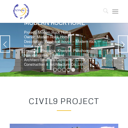
MODERN ROCK HOME
Project: Modern Rock Home
Owner: Modern Rock Home
Description: Weekend house – Modern rock
home sryle
Location: Phupatra, Khaoyai, Pakchong,
Nakornrajsima, Thailand
Architect/Structure/Contractor: Civil9
Construction & Architecture Co.,Ltd.
1
2
3
4
5
CIVIL9 PROJECT