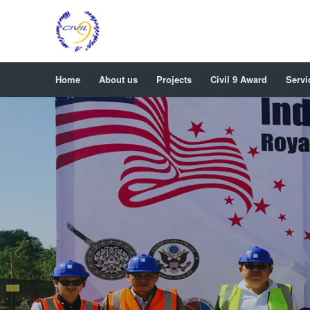
Home
About us
Projects
Civil 9 Award
Servi
CHOCOLATE GROUP CO,.LT
Site Location:Kaset-Nawamin Road
Owner: Chocolate Group Co,.Ltd.