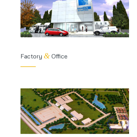
&
Factory
Office