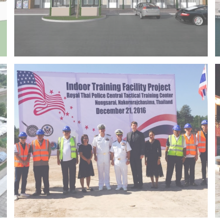
Project 14 – Bangchak khonkaen