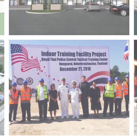
Project 14 – Bangchak khonkaen