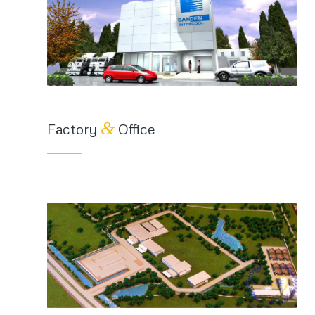
&
Factory
Office