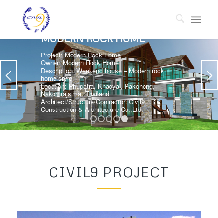
MODERN ROCK HOME
Project: Modern Rock Home
Owner: Modern Rock Home
Description: Weekend house – Modern rock
home sryle
Location: Phupatra, Khaoyai, Pakchong,
Nakornrajsima, Thailand
Architect/Structure/Contractor: Civil9
Construction & Architecture Co.,Ltd.
1
2
3
4
5
CIVIL9 PROJECT