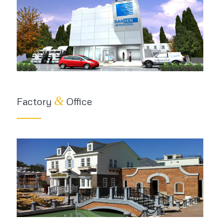
&
Factory
Office