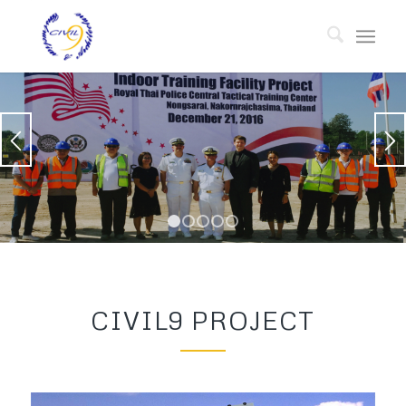
1
2
3
4
5
CIVIL9 PROJECT