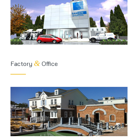
&
Factory
Office