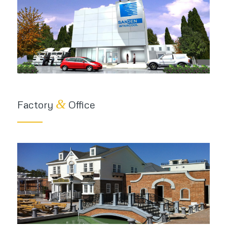
&
Factory
Office