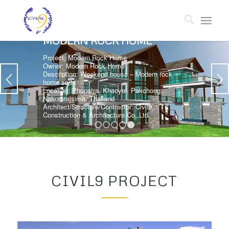
MODERN ROCK HOME
Project: Modern Rock Home
Owner: Modern Rock Home
Description: Weekend house – Modern rock
home sryle
Location: Phupatra, Khaoyai, Pakchong,
Nakornrajsima, Thailand
Architect/Structure/Contractor: Civil9
Construction & Architecture Co.,Ltd.
1
2
3
4
5
CIVIL9 PROJECT