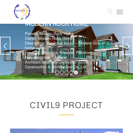
MODERN ROCK HOME
Project: Modern Rock Home
Owner: Modern Rock Home
Description: Weekend house – Modern rock
home sryle
Location: Phupatra, Khaoyai, Pakchong,
Nakornrajsima, Thailand
Architect/Structure/Contractor: Civil9
Construction & Architecture Co.,Ltd.
1
2
3
4
5
CIVIL9 PROJECT