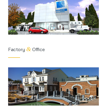
&
Factory
Office