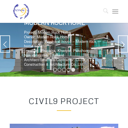
MODERN ROCK HOME
Project: Modern Rock Home
Owner: Modern Rock Home
Description: Weekend house – Modern rock
home sryle
Location: Phupatra, Khaoyai, Pakchong,
Nakornrajsima, Thailand
Architect/Structure/Contractor: Civil9
Construction & Architecture Co.,Ltd.
1
2
3
4
5
CIVIL9 PROJECT