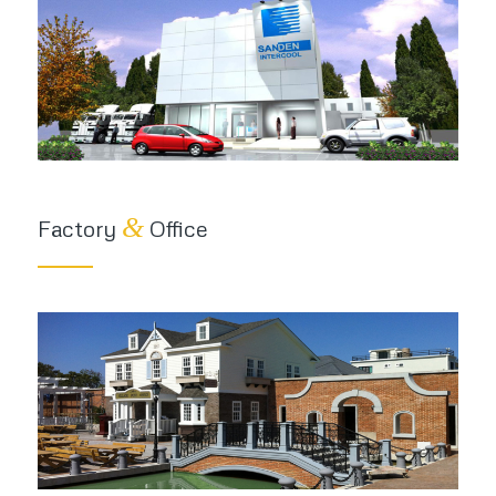
&
Factory
Office