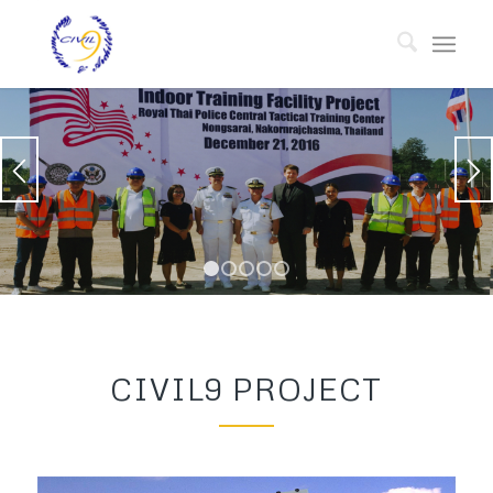
1
2
3
4
5
CIVIL9 PROJECT