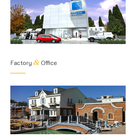
&
Factory
Office