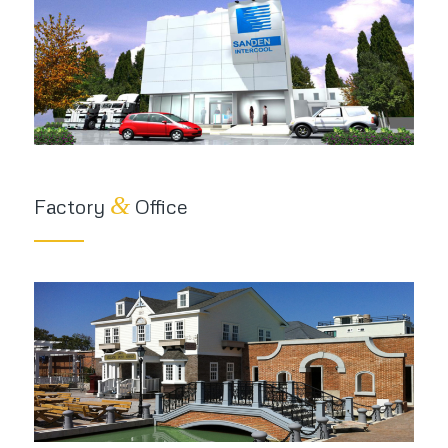
&
Factory
Office