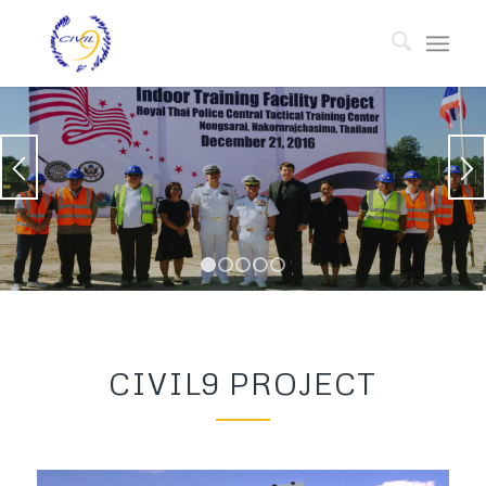
1
2
3
4
5
CIVIL9 PROJECT