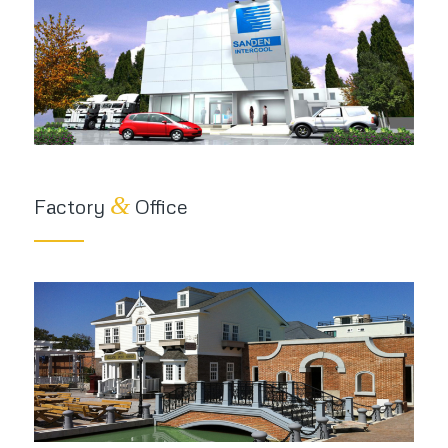
&
Factory
Office