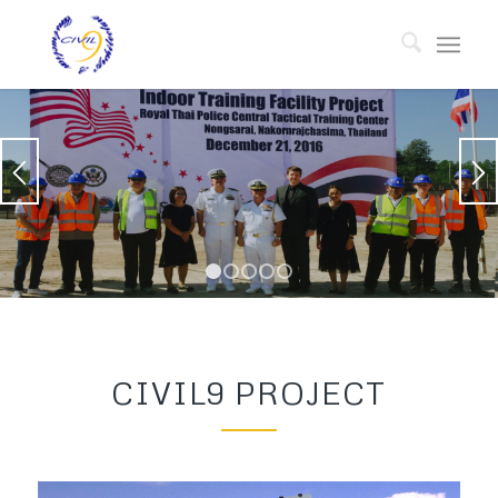
1
2
3
4
5
CIVIL9 PROJECT