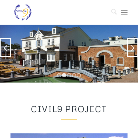
CHOCOLATE GROUP CO,.LTD.
Site Location:Kaset-Nawamin Road
Owner: Chocolate Group Co,.Ltd.
Architect/Structure/Contractor: Civil9 Construction & Architecture
Co.,Ltd.
1
2
3
4
5
CIVIL9 PROJECT