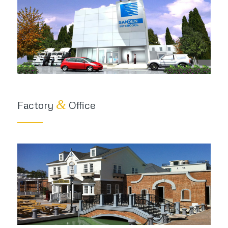
&
Factory
Office