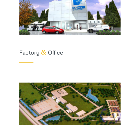
&
Factory
Office