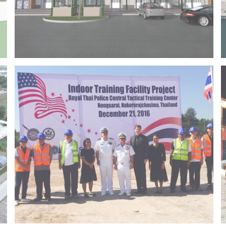
Project 14 – Bangchak khonkaen