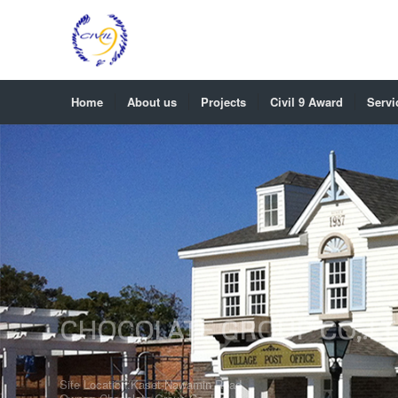
Home
About us
Projects
Civil 9 Award
Servi
CHOCOLATE GROUP CO,.LT
Site Location:Kaset-Nawamin Road
Owner: Chocolate Group Co,.Ltd.