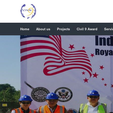
Home
About us
Projects
Civil 9 Award
Servi
CHOCOLATE GROUP CO,.LT
Site Location:Kaset-Nawamin Road