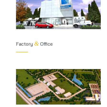
&
Factory
Office