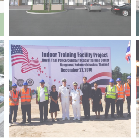
Project 14 – Bangchak khonkaen