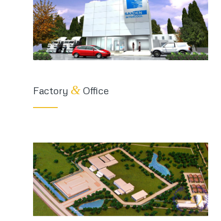
&
Factory
Office