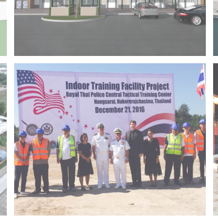
Project 14 – Bangchak khonkaen