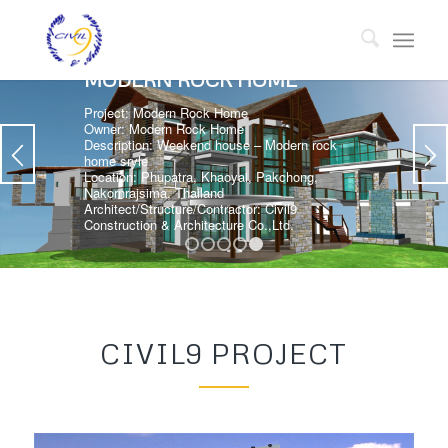
MODERN ROCK HOME
Project: Modern Rock Home
Owner: Modern Rock Home
Description: Weekend house – Modern rock
home sryle
Location: Phupatra, Khaoyai, Pakchong,
Nakornrajsima, Thailand
Architect/Structure/Contractor: Civil9
Construction & Architecture Co.,Ltd.
1
2
3
4
5
CIVIL9 PROJECT