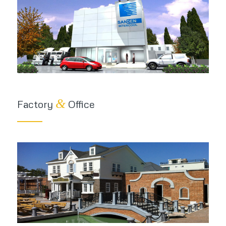
&
Factory
Office