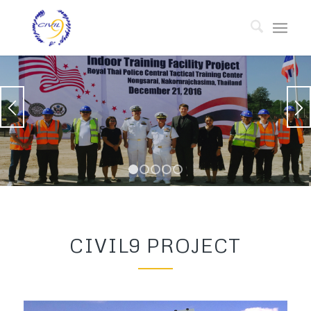
1
2
3
4
5
CIVIL9 PROJECT