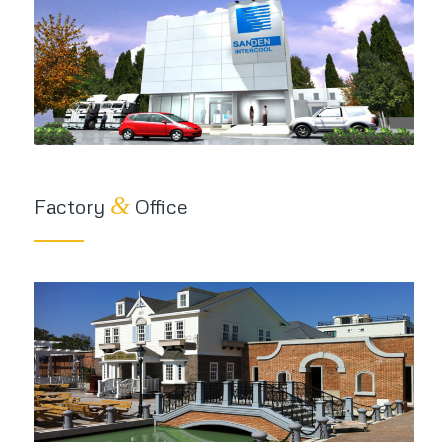
&
Factory
Office