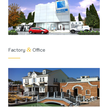
&
Factory
Office