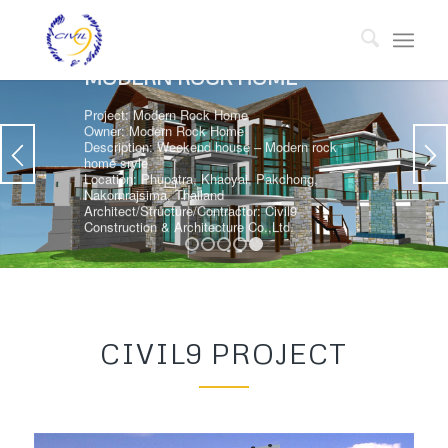
MODERN ROCK HOME
Project: Modern Rock Home
Owner: Modern Rock Home
Description: Weekend house – Modern rock
home sryle
Location: Phupatra, Khaoyai, Pakchong,
Nakornrajsima, Thailand
Architect/Structure/Contractor: Civil9
Construction & Architecture Co.,Ltd.
1
2
3
4
5
CIVIL9 PROJECT