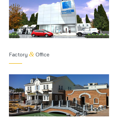
&
Factory
Office