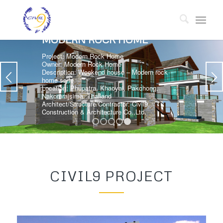
MODERN ROCK HOME
Project: Modern Rock Home
Owner: Modern Rock Home
Description: Weekend house – Modern rock
home sryle
Location: Phupatra, Khaoyai, Pakchong,
Nakornrajsima, Thailand
Architect/Structure/Contractor: Civil9
Construction & Architecture Co.,Ltd.
1
2
3
4
5
CIVIL9 PROJECT