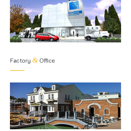
&
Factory
Office