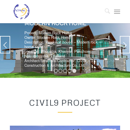
MODERN ROCK HOME
Project: Modern Rock Home
Owner: Modern Rock Home
Description: Weekend house – Modern rock
home sryle
Location: Phupatra, Khaoyai, Pakchong,
Nakornrajsima, Thailand
Architect/Structure/Contractor: Civil9
Construction & Architecture Co.,Ltd.
1
2
3
4
5
CIVIL9 PROJECT