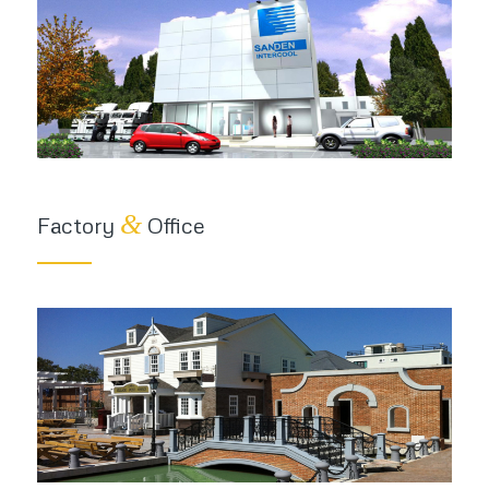
&
Factory
Office