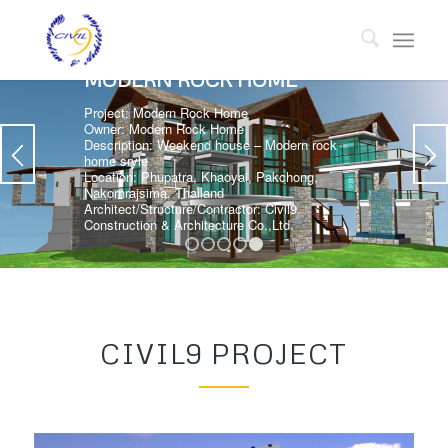
MODERN ROCK HOME
Project: Modern Rock Home
Owner: Modern Rock Home
Description: Weekend house – Modern rock
home sryle
Location: Phupatra, Khaoyai, Pakchong,
Nakornrajsima, Thailand
Architect/Structure/Contractor: Civil9
Construction & Architecture Co.,Ltd.
1
2
3
4
5
CIVIL9 PROJECT