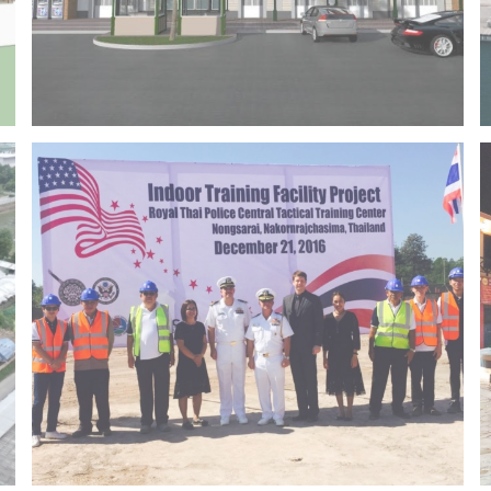
Project 14 – Bangchak khonkaen