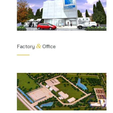
&
Factory
Office