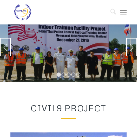
1
2
3
4
5
CIVIL9 PROJECT