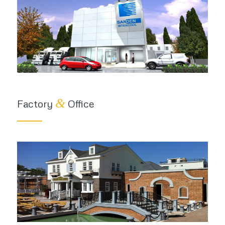
&
Factory
Office