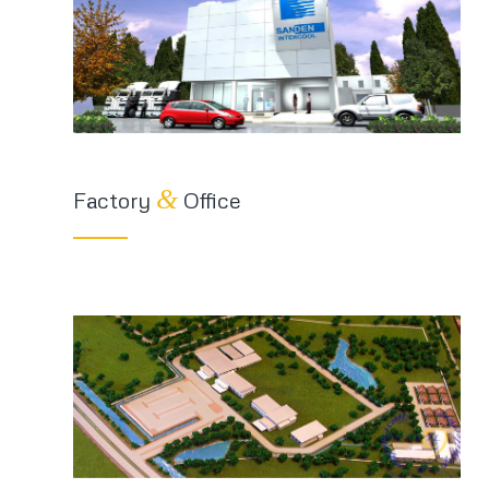
&
Factory
Office