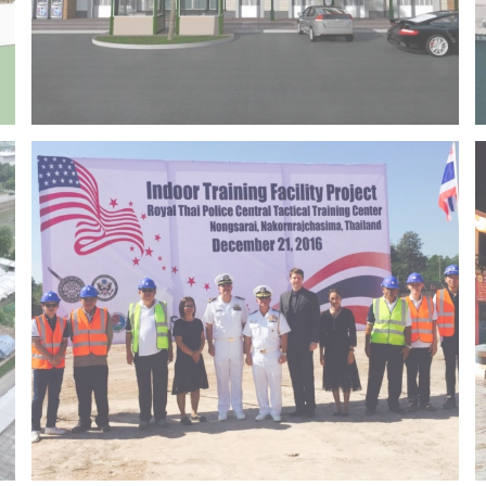
Project 14 – Bangchak khonkaen