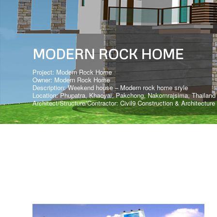
MODERN ROCK HOME
Project: Modern Rock Home
Owner: Modern Rock Home
Description: Weekend house – Modern rock home sryle
Location: Phupatra, Khaoyai, Pakchong, Nakornrajsima, Thailand
Architect/Structure/Contractor: Civil9 Construction & Architecture