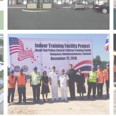
Project 14 – Bangchak khonkaen