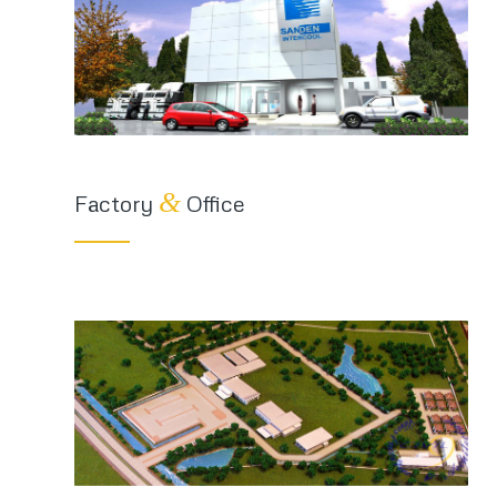
&
Factory
Office