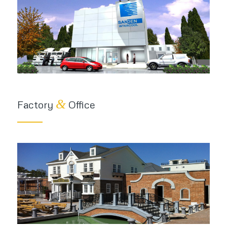
&
Factory
Office