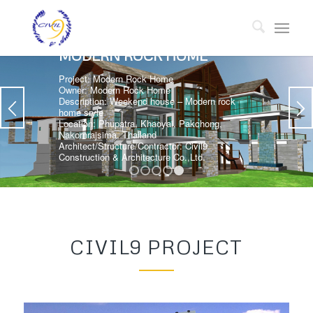
MODERN ROCK HOME
Project: Modern Rock Home
Owner: Modern Rock Home
Description: Weekend house – Modern rock
home sryle
Location: Phupatra, Khaoyai, Pakchong,
Nakornrajsima, Thailand
Architect/Structure/Contractor: Civil9
Construction & Architecture Co.,Ltd.
1
2
3
4
5
CIVIL9 PROJECT