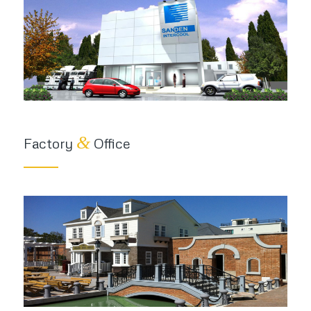
&
Factory
Office