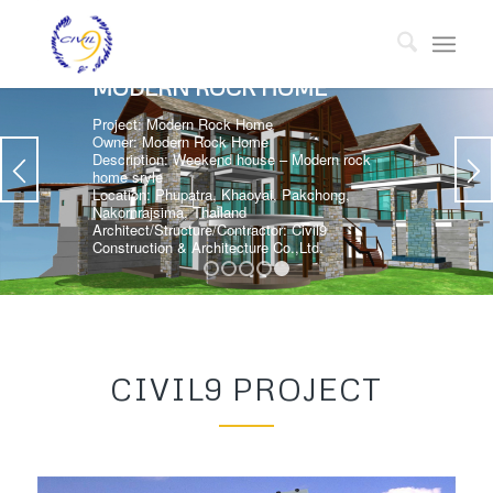
MODERN ROCK HOME
Project: Modern Rock Home
Owner: Modern Rock Home
Description: Weekend house – Modern rock
home sryle
Location: Phupatra, Khaoyai, Pakchong,
Nakornrajsima, Thailand
Architect/Structure/Contractor: Civil9
Construction & Architecture Co.,Ltd.
1
2
3
4
5
CIVIL9 PROJECT