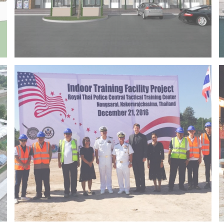
Project 14 – Bangchak khonkaen