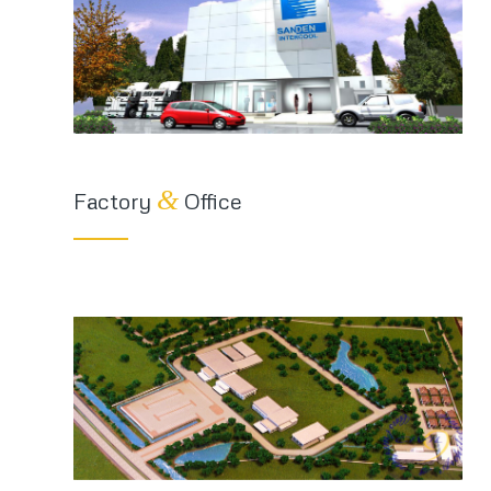
&
Factory
Office