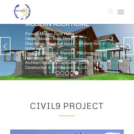
MODERN ROCK HOME
Project: Modern Rock Home
Owner: Modern Rock Home
Description: Weekend house – Modern rock
home sryle
Location: Phupatra, Khaoyai, Pakchong,
Nakornrajsima, Thailand
Architect/Structure/Contractor: Civil9
Construction & Architecture Co.,Ltd.
1
2
3
4
5
CIVIL9 PROJECT