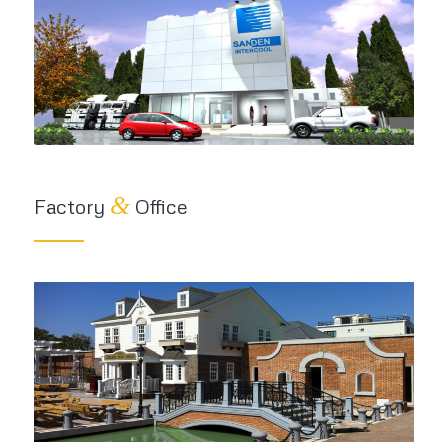
&
Factory
Office