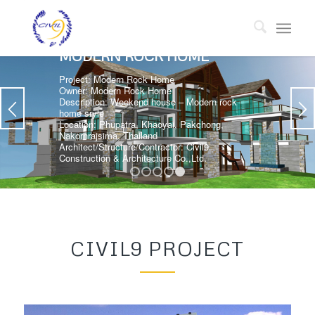
MODERN ROCK HOME
Project: Modern Rock Home
Owner: Modern Rock Home
Description: Weekend house – Modern rock
home sryle
Location: Phupatra, Khaoyai, Pakchong,
Nakornrajsima, Thailand
Architect/Structure/Contractor: Civil9
Construction & Architecture Co.,Ltd.
1
2
3
4
5
CIVIL9 PROJECT