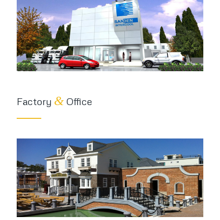
&
Factory
Office