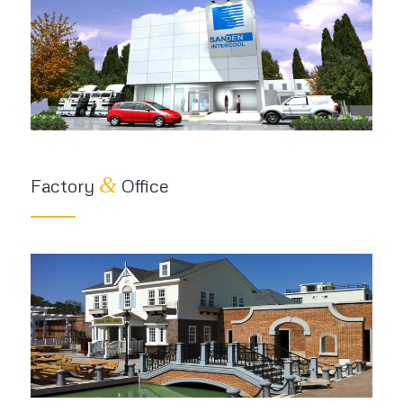
&
Factory
Office