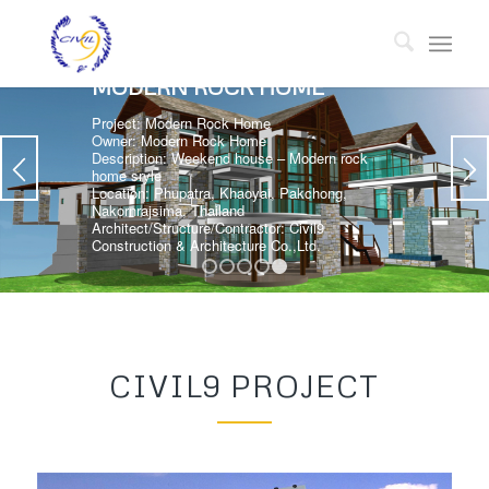
MODERN ROCK HOME
Project: Modern Rock Home
Owner: Modern Rock Home
Description: Weekend house – Modern rock
home sryle
Location: Phupatra, Khaoyai, Pakchong,
Nakornrajsima, Thailand
Architect/Structure/Contractor: Civil9
Construction & Architecture Co.,Ltd.
1
2
3
4
5
CIVIL9 PROJECT