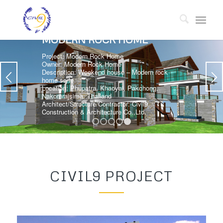
MODERN ROCK HOME
Project: Modern Rock Home
Owner: Modern Rock Home
Description: Weekend house – Modern rock
home sryle
Location: Phupatra, Khaoyai, Pakchong,
Nakornrajsima, Thailand
Architect/Structure/Contractor: Civil9
Construction & Architecture Co.,Ltd.
1
2
3
4
5
CIVIL9 PROJECT