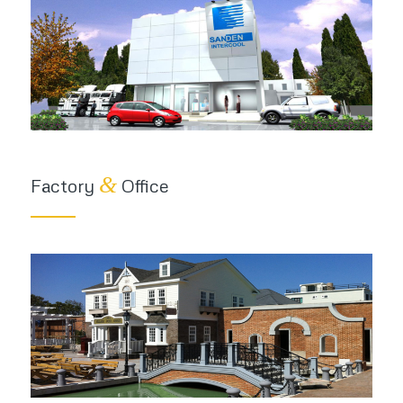
&
Factory
Office