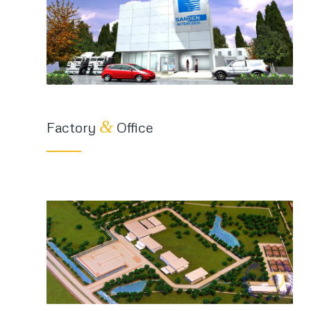
&
Factory
Office