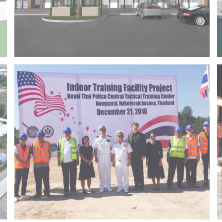
Project 14 – Bangchak khonkaen