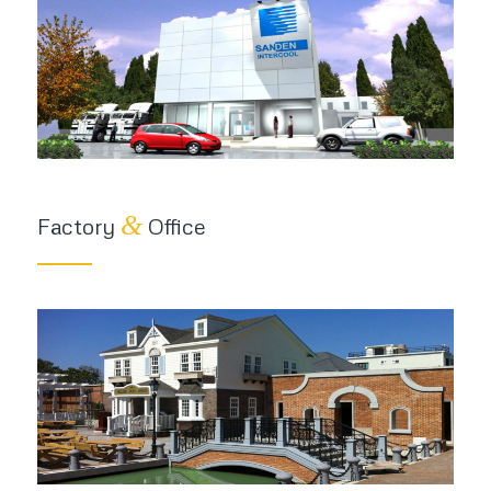
&
Factory
Office