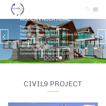
1
2
3
4
5
CIVIL9 PROJECT