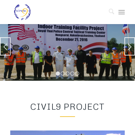
1
2
3
4
5
CIVIL9 PROJECT