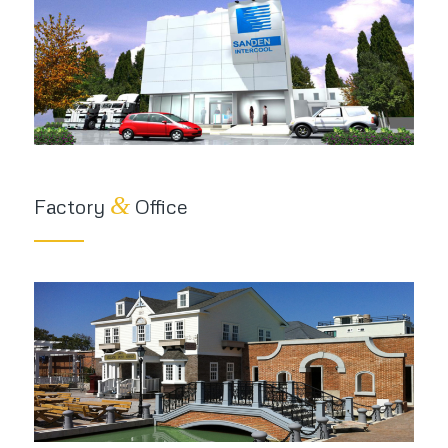
&
Factory
Office