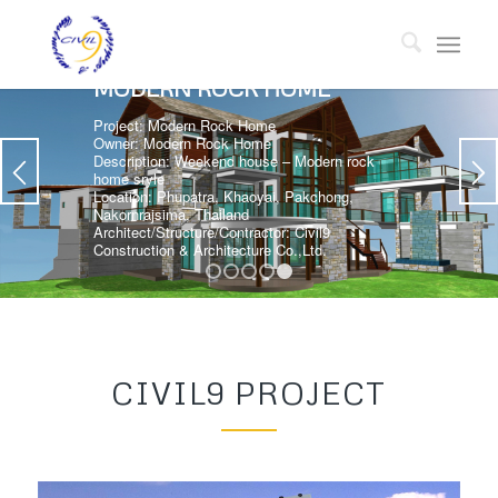
MODERN ROCK HOME
Project: Modern Rock Home
Owner: Modern Rock Home
Description: Weekend house – Modern rock
home sryle
Location: Phupatra, Khaoyai, Pakchong,
Nakornrajsima, Thailand
Architect/Structure/Contractor: Civil9
Construction & Architecture Co.,Ltd.
1
2
3
4
5
CIVIL9 PROJECT