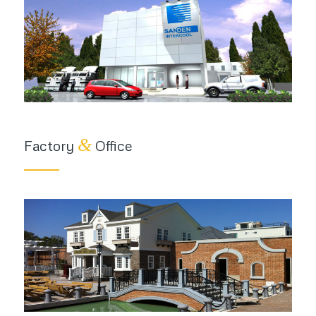
&
Factory
Office