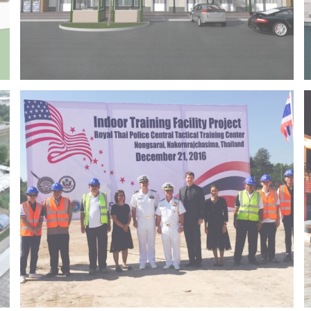
Project 14 – Bangchak khonkaen