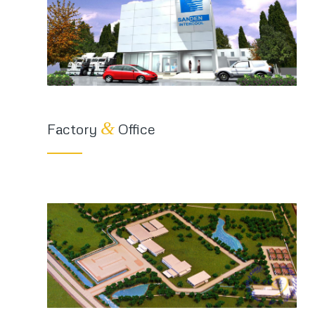
&
Factory
Office