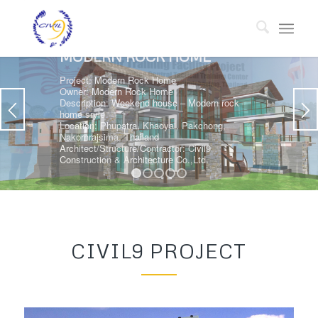
1
2
3
4
5
CIVIL9 PROJECT