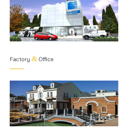
&
Factory
Office