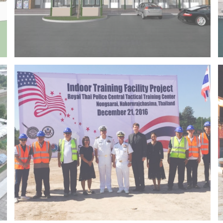
Project 14 – Bangchak khonkaen