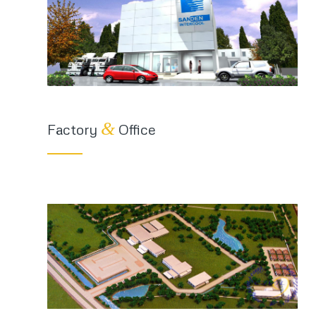
&
Factory
Office