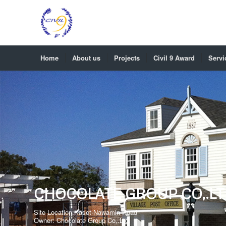
Home
About us
Projects
Civil 9 Award
Servi
CHOCOLATE GROUP CO,.LT
Site Location:Kaset-Nawamin Road
Owner: Chocolate Group Co,.Ltd.