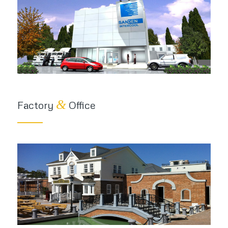
&
Factory
Office