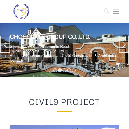
CHOCOLATE GROUP CO,.LTD.
Site Location:Kaset-Nawamin Road
Owner: Chocolate Group Co,.Ltd.
Architect/Structure/Contractor: Civil9 Construction & Architecture
Co.,Ltd.
1
2
3
4
5
CIVIL9 PROJECT