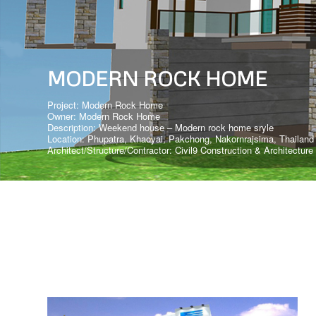
MODERN ROCK HOME
Project: Modern Rock Home
Owner: Modern Rock Home
Description: Weekend house – Modern rock home sryle
Location: Phupatra, Khaoyai, Pakchong, Nakornrajsima, Thailand
Architect/Structure/Contractor: Civil9 Construction & Architecture