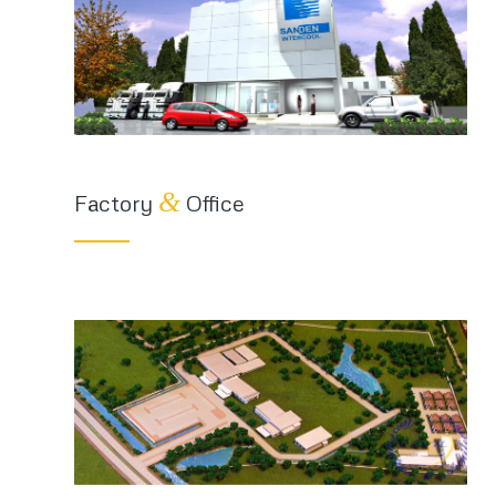
&
Factory
Office