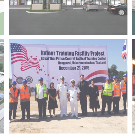
Project 14 – Bangchak khonkaen