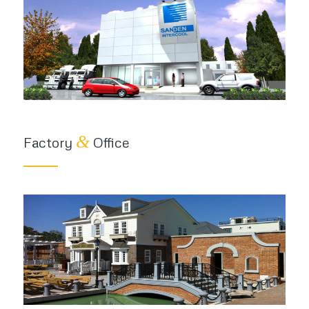
&
Factory
Office