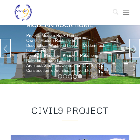
MODERN ROCK HOME
Project: Modern Rock Home
Owner: Modern Rock Home
Description: Weekend house – Modern rock
home sryle
Location: Phupatra, Khaoyai, Pakchong,
Nakornrajsima, Thailand
Architect/Structure/Contractor: Civil9
Construction & Architecture Co.,Ltd.
1
2
3
4
5
CIVIL9 PROJECT