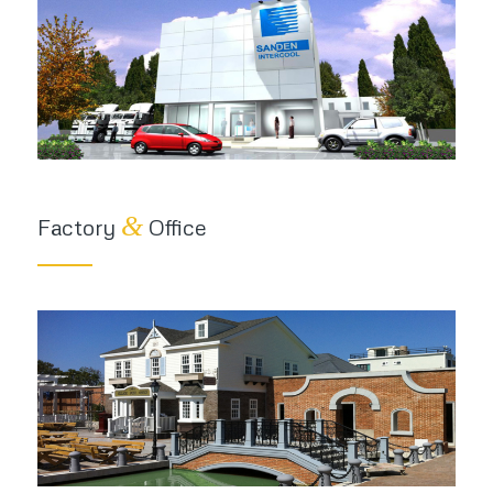
&
Factory
Office