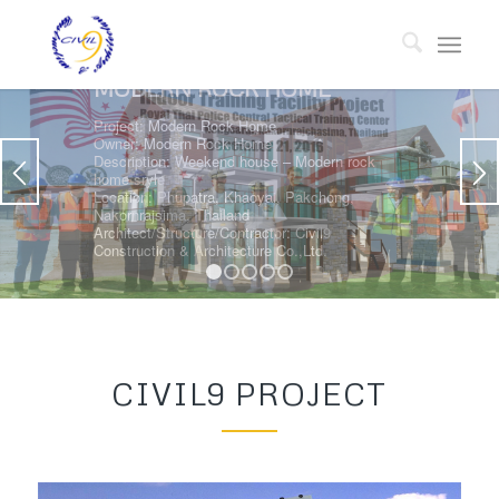
1
2
3
4
5
CIVIL9 PROJECT