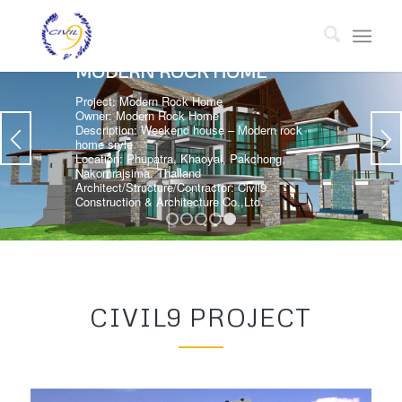
MODERN ROCK HOME
Project: Modern Rock Home
Owner: Modern Rock Home
Description: Weekend house – Modern rock
home sryle
Location: Phupatra, Khaoyai, Pakchong,
Nakornrajsima, Thailand
Architect/Structure/Contractor: Civil9
Construction & Architecture Co.,Ltd.
1
2
3
4
5
CIVIL9 PROJECT