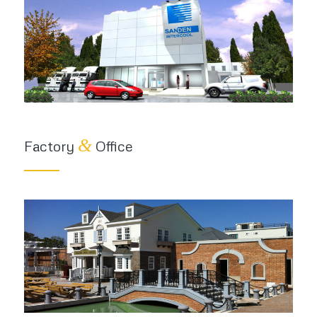
&
Factory
Office