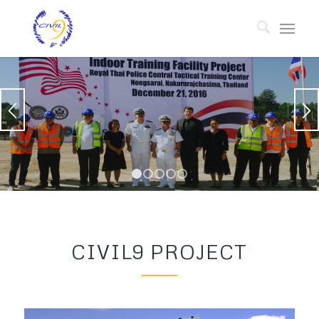
1
2
3
4
5
CIVIL9 PROJECT