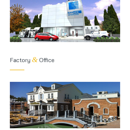
&
Factory
Office